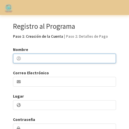
Registro al Programa
Paso 1: Creación de la Cuenta
| Paso 2: Detalles de Pago
Nombre
Correo Electrónico
If you
Lugar
are a
human,
ignore
this
Contraseña
field