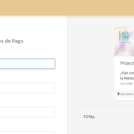
les de Pago
Maest
¿Has cu
la Mento
acceder 
alu...
9
Lecciones 
TOTAL: