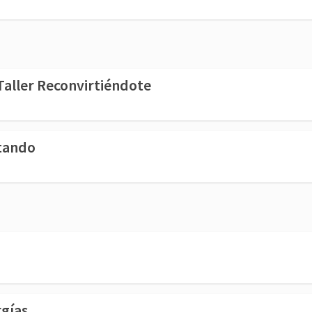
Taller Reconvirtiéndote
ctando
rgías